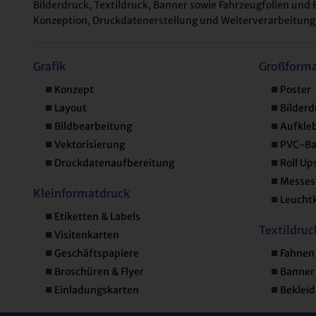
Bilderdruck, Textildruck, Banner sowie Fahrzeugfolien und 
Konzeption, Druckdatenerstellung und Weiterverarbeitung
Grafik
Großforma
Konzept
Poster
Layout
Bilderd
Bildbearbeitung
Aufkle
Vektorisierung
PVC-Ba
Druckdatenaufbereitung
Roll Up
Messes
Kleinformatdruck
Leuchtk
Etiketten & Labels
Textildruc
Visitenkarten
Geschäftspapiere
Fahnen
Broschüren & Flyer
Banner
Einladungskarten
Beklei