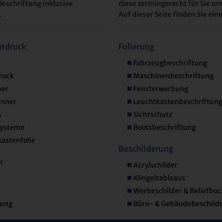
Beschriftung inklusive
diese termingerecht für Sie um
.
Auf dieser Seite finden Sie ei
tdruck
Folierung
Fahrzeugbeschriftung
ruck
Maschinenbeschriftung
ber
Fensterwerbung
nner
Leuchtkastenbeschriftun
s
Sichtschutz
ysteme
Bootsbeschriftung
astenfolie
Beschilderung
k
Acrylschilder
Klingeltableaus
Werbeschilder & Reliefbu
dung
Büro- & Gebäudebeschild