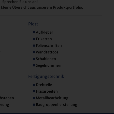
. Sprechen Sie uns an!
ne kleine Übersicht aus unserem Produktportfolio.
Plott
Aufkleber
Etiketten
Folienschriften
g
Wandtattoos
Schablonen
Segelnummern
Fertigungstechnik
Drehteile
Fräsarbeiten
chstaben
Metallbearbeitung
erung
Baugruppenherstellung